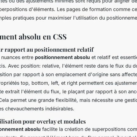
tes où des ajustements minimes sont requis pour aligner de
perpositions d'éléments. Les pages de formation comme ce
mples pratiques pour maximiser l'utilisation du positionnem
ment absolu en CSS
ar rapport au positionnement relatif
 nuances entre
positionnement absolu
et relatif est essent
s. Avec position: relative, l'élément reste dans le flux du 
ition par rapport à son emplacement d'origine sans affecte
opriétés top, bottom, left, et right permettent ces ajustemen
te extrait l'élément du flux, le plaçant par rapport à son an
Cela permet une grande flexibilité, mais nécessite une gesti
es chevauchements indésirables.
ilisation pour overlay et modales
ionnement absolu
facilite la création de superpositions c