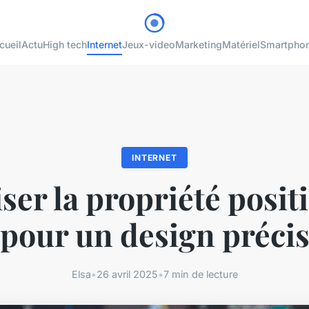
cueil
Actu
High tech
Internet
Jeux-video
Marketing
Matériel
Smartpho
INTERNET
ser la propriété posit
pour un design préci
Elsa
•
26 avril 2025
•
7 min de lecture