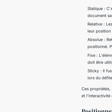
Statique : C'
document san
Relative : Le
leur position
Absolue : Ret
positionné. 
Fixe : L'élém
doit être uti
Sticky : Il f
lors du défil
Ces propriétés, 
et l'interactivit
Positionne