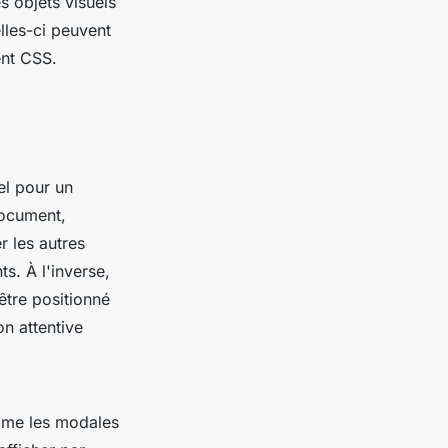
s objets visuels
lles-ci peuvent
ent CSS.
iel pour un
document,
r les autres
ts. À l'inverse,
cêtre positionné
on attentive
omme les modales