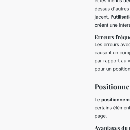
et les menus dér
dessus d'autres
jacent,
l'utilisa
créant une inter
Erreurs fréqu
Les erreurs ave
causant un comp
par rapport au v
pour un positio
Positionne
Le
positionnem
certains élément
page.
Avantages du 