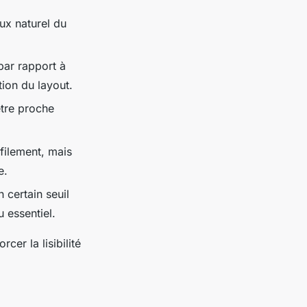
lux naturel du
par rapport à
tion du layout.
être proche
éfilement, mais
e.
n certain seuil
u essentiel.
er la lisibilité