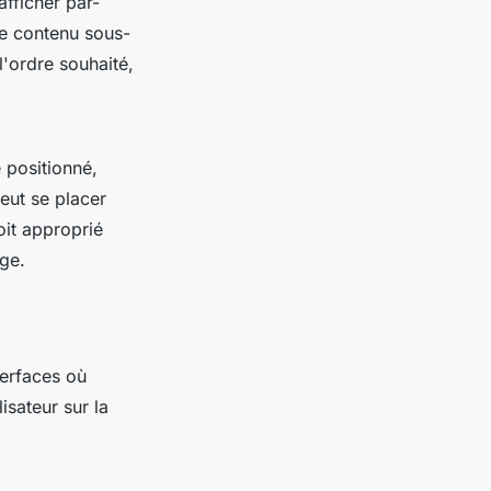
afficher par-
le contenu sous-
l'ordre souhaité,
 positionné,
eut se placer
oit approprié
ge.
terfaces où
isateur sur la