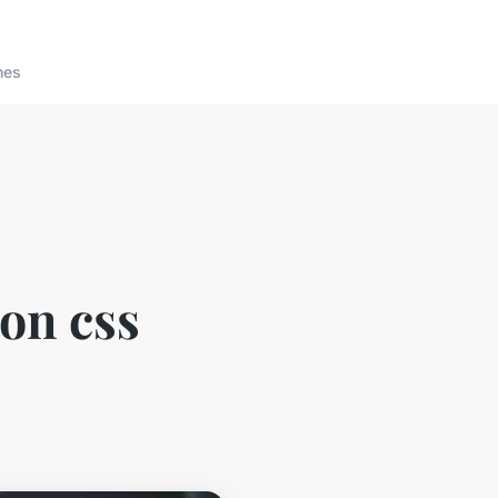
nes
ion css
s