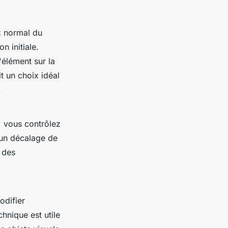
x normal du
n initiale.
'élément sur la
it un choix idéal
.
t, vous contrôlez
 un décalage de
 des
odifier
hnique est utile