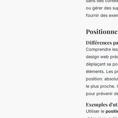
dans des contex
ou gérer des su
fournir des exe
Positionne
Différences p
Comprendre les
design web préci
déplaçant sa pos
éléments. Les pr
position: absolu
le plus proche. 
pour prévenir d
Exemples d'ut
Utiliser le
posit