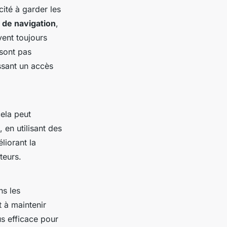
ité à garder les
de navigation
,
vent toujours
 sont pas
issant un accès
cela peut
 en utilisant des
liorant la
teurs.
ns les
t à maintenir
us efficace pour