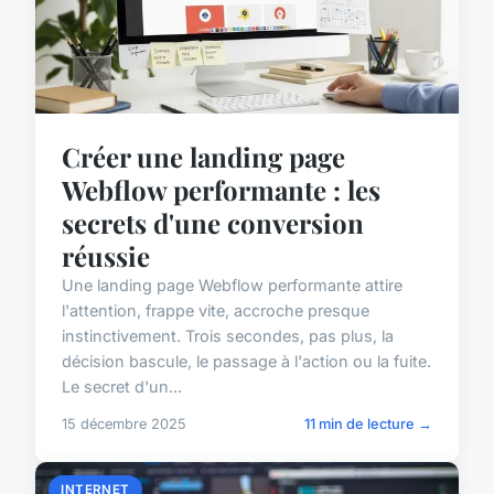
Créer une landing page
Webflow performante : les
secrets d'une conversion
réussie
Une landing page Webflow performante attire
l'attention, frappe vite, accroche presque
instinctivement. Trois secondes, pas plus, la
décision bascule, le passage à l'action ou la fuite.
Le secret d'un...
15 décembre 2025
11 min de lecture →
INTERNET