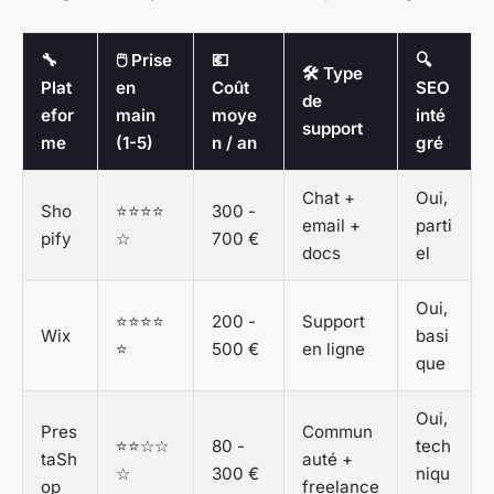
🔧
🖱️ Prise
💶
🔍
🛠️ Type
Plat
en
Coût
SEO
de
efor
main
moye
inté
support
me
(1-5)
n / an
gré
Chat +
Oui,
Sho
⭐⭐⭐⭐
300 -
email +
parti
pify
☆
700 €
docs
el
Oui,
⭐⭐⭐⭐
200 -
Support
Wix
basi
⭐
500 €
en ligne
que
Oui,
Pres
Commun
⭐⭐☆☆
80 -
tech
taSh
auté +
☆
300 €
niqu
op
freelance