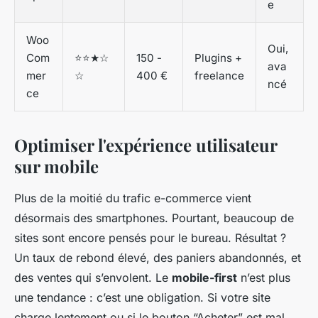
e
Woo
Oui,
Com
⭐⭐★☆
150 -
Plugins +
ava
mer
☆
400 €
freelance
ncé
ce
Optimiser l'expérience utilisateur
sur mobile
Plus de la moitié du trafic e-commerce vient
désormais des smartphones. Pourtant, beaucoup de
sites sont encore pensés pour le bureau. Résultat ?
Un taux de rebond élevé, des paniers abandonnés, et
des ventes qui s’envolent. Le
mobile-first
n’est plus
une tendance : c’est une obligation. Si votre site
charge lentement ou si le bouton “Acheter” est mal